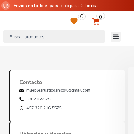
Ir
Envios en todo el país
- solo para Colombia
al
0
0
contenido
Carrito
Search
Menú
...
Contacto
mueblesrusticosnicoll@gmail.com
3202165575
+57 320 216 5575