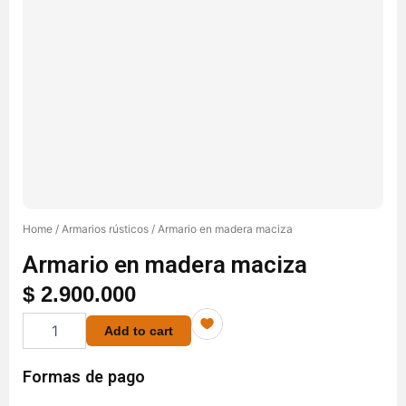
Home
/
Armarios rústicos
/ Armario en madera maciza
Armario en madera maciza
$
2.900.000
Armario
Add to cart
en
madera
maciza
Formas de pago
quantity