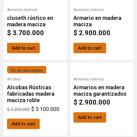
Armarios rústicos
Armarios rústicos
closeth rústico en
Armario en madera
madera maciza
maciza
$
3.700.000
$
2.900.000
Add to cart
Add to cart
Original
Current
3% de descuento
price
price
Alcobas
Armarios rústicos
Alcobas Rústicas
Armarios en madera
was:
is:
fabricadas madera
maciza garantizados
$ 3.200.000.
$ 3.100.000.
maciza roble
$
2.900.000
$
3.100.000
$
3.200.000
Add to cart
Add to cart