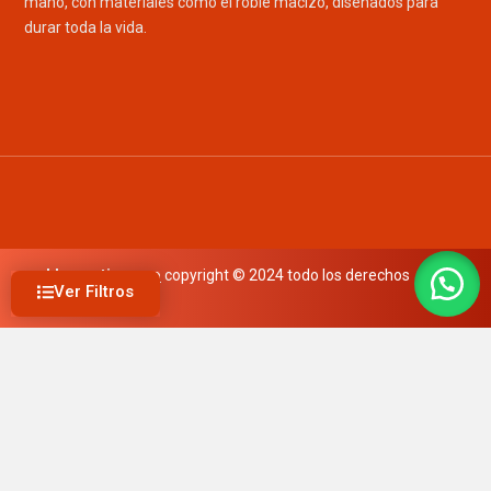
mano, con materiales como el roble macizo, diseñados para
durar toda la vida.
mueblesrusticos.co
copyright © 2024 todo los derechos
Ver Filtros
reservados
Buscar producto
Precio