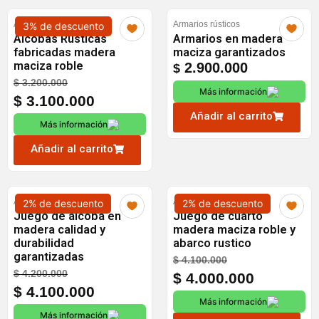
Alcobas
Armarios rústicos
3% de descuento
Alcobas Rústicas
Armarios en madera
fabricadas madera
maciza garantizados
maciza roble
2.900.000
$
Original
Current
$
3.200.000
Más información
price
price
$
3.100.000
was:
is:
Añadir al carrito
Más información
$ 3.200.000.
$ 3.100.000.
Añadir al carrito
Alcobas
Alcobas
2% de descuento
2% de descuento
Juego de alcoba en
Juego de cuarto
madera calidad y
madera maciza roble y
durabilidad
abarco rustico
garantizadas
Original
Current
$
4.100.000
Original
Current
$
4.200.000
price
price
$
4.000.000
price
price
$
4.100.000
was:
is:
Más información
was:
is:
$ 4.100.000.
$ 4.000.0
Más información