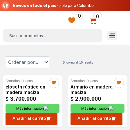
Ir
Envios en todo el país
- solo para Colombia
al
0
0
contenido
Carrito
Search
Menú
...
Showing all 10 results
Armarios rústicos
Armarios rústicos
closeth rústico en
Armario en madera
madera maciza
maciza
3.700.000
2.900.000
$
$
Más información
Más información
Añadir al carrito
Añadir al carrito