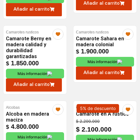
$ 4.200.000.
$ 4.100.000.
Añadir al carrito
Añadir al carrito
Camarotes rusticos
Camarotes rusticos
Camarote Berny en
Camarote Sahara en
madera calidad y
madera colonial
durabilidad
1.900.000
$
garantizadas
Más información
1.850.000
$
Añadir al carrito
Más información
Añadir al carrito
Alcobas
Camarotes rusticos
5% de descuento
Alcoba en madera
Camarote en A rústico
maciza
Original
Current
$
2.200.000
4.800.000
$
price
price
$
2.100.000
was:
is:
Más información
Más información