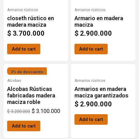
Armarios rústicos
Armarios rústicos
closeth rústico en
Armario en madera
madera maciza
maciza
$
3.700.000
$
2.900.000
Add to cart
Add to cart
Original
Current
3% de descuento
price
price
Alcobas
Armarios rústicos
Alcobas Rústicas
Armarios en madera
was:
is:
fabricadas madera
maciza garantizados
$ 3.200.000.
$ 3.100.000.
maciza roble
$
2.900.000
$
3.100.000
$
3.200.000
Add to cart
Add to cart