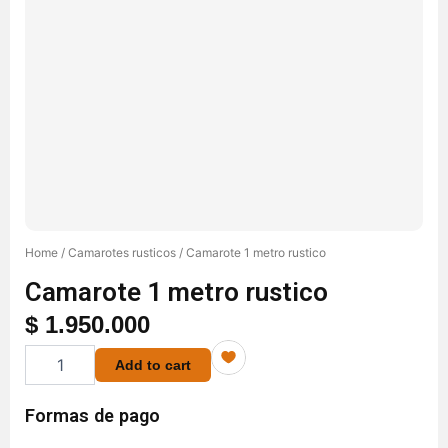
Home
/
Camarotes rusticos
/ Camarote 1 metro rustico
Camarote 1 metro rustico
$
1.950.000
Camarote
Add to cart
1
metro
rustico
Formas de pago
quantity