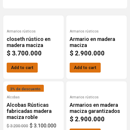
Armarios rústicos
Armarios rústicos
closeth rústico en
Armario en madera
madera maciza
maciza
$
3.700.000
$
2.900.000
Add to cart
Add to cart
Original
Current
3% de descuento
price
price
Alcobas
Armarios rústicos
Alcobas Rústicas
Armarios en madera
was:
is:
fabricadas madera
maciza garantizados
$ 3.200.000.
$ 3.100.000.
maciza roble
$
2.900.000
$
3.100.000
$
3.200.000