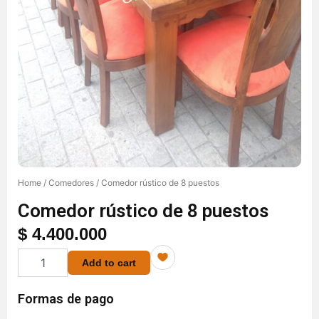
Home
/
Comedores
/ Comedor rústico de 8 puestos
Comedor rústico de 8 puestos
$
4.400.000
Comedor
Add to cart
rústico
de
8
Formas de pago
puestos