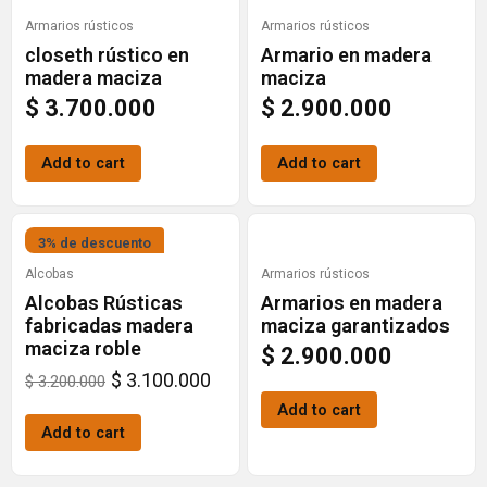
Armarios rústicos
Armarios rústicos
closeth rústico en
Armario en madera
madera maciza
maciza
$
3.700.000
$
2.900.000
Add to cart
Add to cart
Original
Current
3% de descuento
price
price
Alcobas
Armarios rústicos
Alcobas Rústicas
Armarios en madera
was:
is:
fabricadas madera
maciza garantizados
$ 3.200.000.
$ 3.100.000.
maciza roble
$
2.900.000
$
3.100.000
$
3.200.000
Add to cart
Add to cart