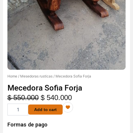
Home
/
Mesedoras rusticas
/ Mecedora Sofia Forja
Mecedora Sofia Forja
Original
Current
$
550.000
$
540.000
Mecedora
price
price
Add to cart
Sofia
was:
is:
Forja
quantity
$ 550.000.
$ 540.000.
Formas de pago