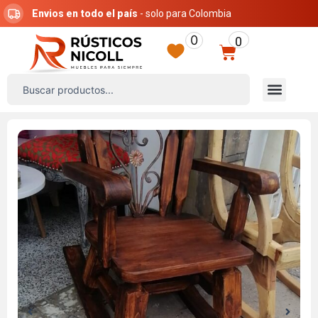
Ir
Envios en todo el país
- solo para Colombia
al
0
0
contenido
Carrito
Search
Menú
...