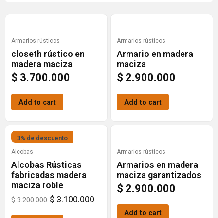
Armarios rústicos
Armarios rústicos
closeth rústico en
Armario en madera
madera maciza
maciza
$
3.700.000
$
2.900.000
Add to cart
Add to cart
Original
Current
3% de descuento
price
price
Alcobas
Armarios rústicos
Alcobas Rústicas
Armarios en madera
was:
is:
fabricadas madera
maciza garantizados
$ 3.200.000.
$ 3.100.000.
maciza roble
$
2.900.000
$
3.100.000
$
3.200.000
Add to cart