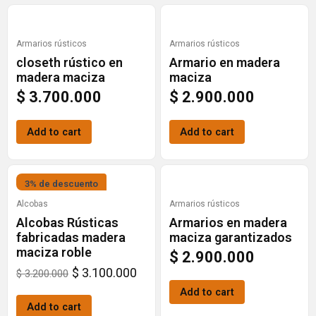
Armarios rústicos
Armarios rústicos
closeth rústico en
Armario en madera
madera maciza
maciza
$
3.700.000
$
2.900.000
Add to cart
Add to cart
Original
Current
3% de descuento
price
price
Alcobas
Armarios rústicos
Alcobas Rústicas
Armarios en madera
was:
is:
fabricadas madera
maciza garantizados
$ 3.200.000.
$ 3.100.000.
maciza roble
$
2.900.000
$
3.100.000
$
3.200.000
Add to cart
Add to cart