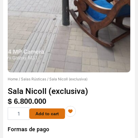
Home
/
Salas Rústicas
/ Sala Nicoll (exclusiva)
Sala Nicoll (exclusiva)
$
6.800.000
Sala
Add to cart
Nicoll
(exclusiva)
quantity
Formas de pago