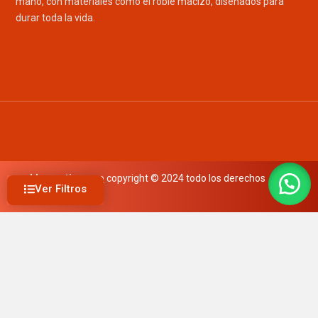
mano, con materiales como el roble macizo, diseñados para
durar toda la vida.
mueblesrusticos.co
copyright © 2024 todo los derechos
Ver Filtros
reservados
Buscar producto
Precio