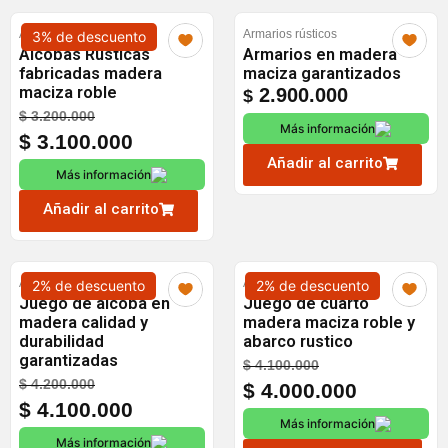
Alcobas
Armarios rústicos
3% de descuento
Alcobas Rústicas
Armarios en madera
fabricadas madera
maciza garantizados
maciza roble
2.900.000
$
Original
Current
$
3.200.000
Más información
price
price
$
3.100.000
was:
is:
Añadir al carrito
Más información
$ 3.200.000.
$ 3.100.000.
Añadir al carrito
Alcobas
Alcobas
2% de descuento
2% de descuento
Juego de alcoba en
Juego de cuarto
madera calidad y
madera maciza roble y
durabilidad
abarco rustico
garantizadas
Original
Current
$
4.100.000
Original
Current
$
4.200.000
price
price
$
4.000.000
price
price
$
4.100.000
was:
is:
Más información
was:
is:
$ 4.100.000.
$ 4.000.0
Más información