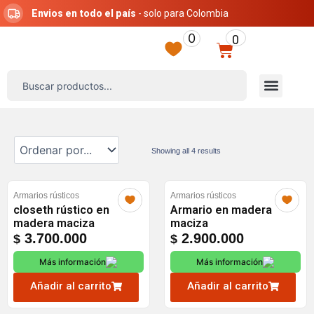
Ir
Envios en todo el país
- solo para Colombia
al
0
0
contenido
Carrito
Search
Menú
...
Showing all 4 results
Armarios rústicos
Armarios rústicos
closeth rústico en
Armario en madera
madera maciza
maciza
3.700.000
2.900.000
$
$
Más información
Más información
Añadir al carrito
Añadir al carrito