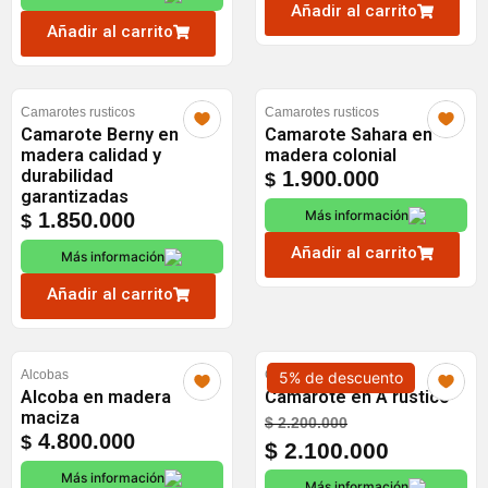
$ 4.200.000.
$ 4.100.000.
Añadir al carrito
Añadir al carrito
Camarotes rusticos
Camarotes rusticos
Camarote Berny en
Camarote Sahara en
madera calidad y
madera colonial
durabilidad
1.900.000
$
garantizadas
Más información
1.850.000
$
Añadir al carrito
Más información
Añadir al carrito
Alcobas
Camarotes rusticos
5% de descuento
Alcoba en madera
Camarote en A rústico
maciza
Original
Current
$
2.200.000
4.800.000
$
price
price
$
2.100.000
was:
is:
Más información
Más información