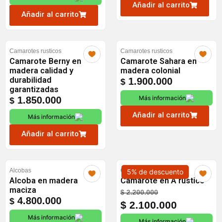
$ 4.200.000.
$ 4.100.000.
Añadir al carrito
Añadir al carrito
Camarotes rusticos
Camarotes rusticos
Camarote Berny en
Camarote Sahara en
madera calidad y
madera colonial
durabilidad
1.900.000
$
garantizadas
Más información
1.850.000
$
Añadir al carrito
Más información
Añadir al carrito
Alcobas
Camarotes rusticos
5% de descuento
Alcoba en madera
Camarote en A rústico
maciza
Original
Current
$
2.200.000
4.800.000
$
price
price
$
2.100.000
was:
is:
Más información
Más información