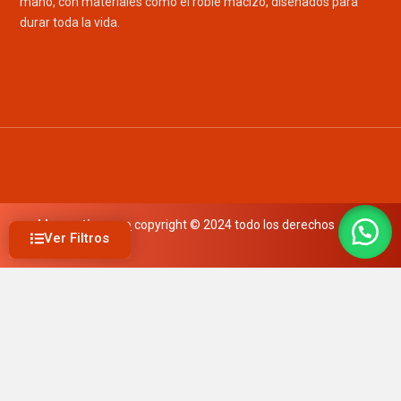
mano, con materiales como el roble macizo, diseñados para
durar toda la vida.
mueblesrusticos.co
copyright © 2024 todo los derechos
Ver Filtros
reservados
Buscar producto
Precio