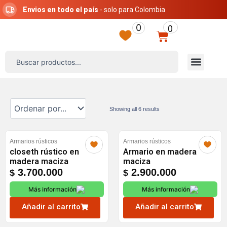
Ir
Envios en todo el país
- solo para Colombia
al
0
0
contenido
Carrito
Search
Menú
...
Showing all 6 results
Armarios rústicos
Armarios rústicos
closeth rústico en
Armario en madera
madera maciza
maciza
3.700.000
2.900.000
$
$
Más información
Más información
Añadir al carrito
Añadir al carrito