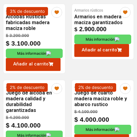
Alcobas
Armarios rústicos
3% de descuento
Alcobas Rústicas
Armarios en madera
fabricadas madera
maciza garantizados
maciza roble
2.900.000
$
Original
Current
$
3.200.000
Más información
price
price
$
3.100.000
was:
is:
Añadir al carrito
Más información
$ 3.200.000.
$ 3.100.000.
Añadir al carrito
Alcobas
Alcobas
2% de descuento
2% de descuento
Juego de alcoba en
Juego de cuarto
madera calidad y
madera maciza roble y
durabilidad
abarco rustico
garantizadas
Original
Current
$
4.100.000
Original
Current
$
4.200.000
price
price
$
4.000.000
price
price
$
4.100.000
was:
is:
Más información
was:
is:
$ 4.100.000.
$ 4.000.0
Más información